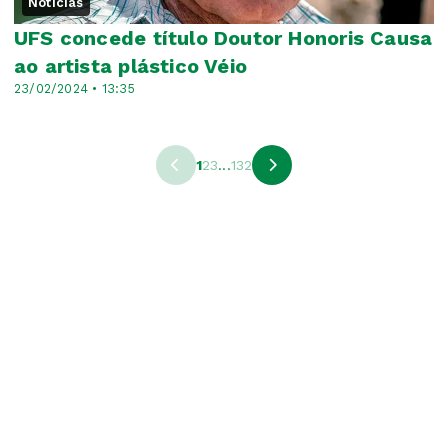
Notícias
UFS concede título Doutor Honoris Causa
ao artista plástico Véio
23/02/2024 • 13:35
1
2
3
...
132