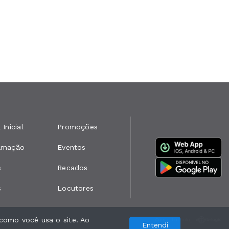
 Inicial
Promoções
amação
Eventos
s
Recados
s
Locutores
como você usa o site. Ao
Com a tecnologia
Entendi