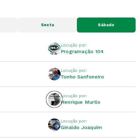
Sexta
Sábado
Locução por:
Programação 104
Locução por:
Tonho Sanfoneiro
Locução por:
Henrique Murilo
Locução por:
Ginaldo Joaquim